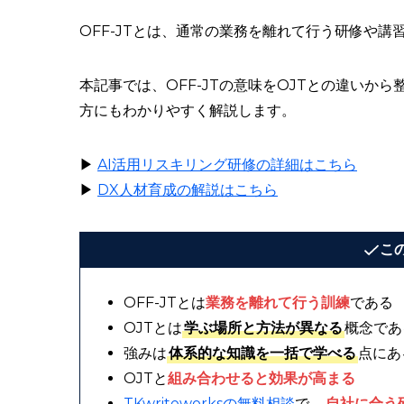
OFF-JTとは、通常の業務を離れて行う研修や
本記事では、OFF-JTの意味をOJTとの違い
方にもわかりやすく解説します。
▶︎
AI活用リスキリング研修の詳細はこちら
▶︎
DX人材育成の解説はこちら
こ
OFF-JTとは
業務を離れて行う訓練
である
OJTとは
学ぶ場所と方法が異なる
概念であ
強みは
体系的な知識を一括で学べる
点にあ
OJTと
組み合わせると効果が高まる
TKwriteworksの無料相談
で、
自社に合う