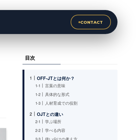
CONTACT
目次
OFF-JTとは何か？
言葉の意味
具体的な形式
人材育成での役割
OJTとの違い
学ぶ場所
学べる内容
使い分けの考え方