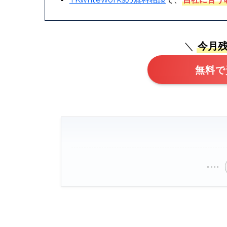
＼
今月残
無料で