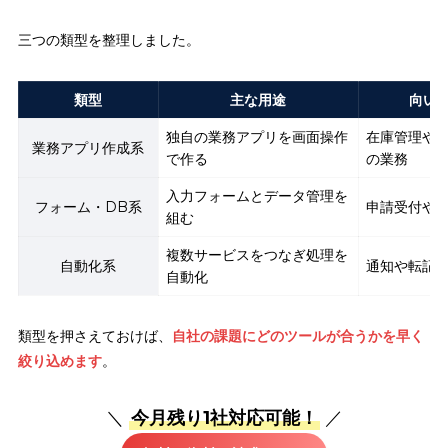
三つの類型を整理しました。
類型
主な用途
向い
独自の業務アプリを画面操作
在庫管理や
業務アプリ作成系
で作る
の業務
入力フォームとデータ管理を
フォーム・DB系
申請受付や
組む
複数サービスをつなぎ処理を
自動化系
通知や転記
自動化
類型を押さえておけば、
自社の課題にどのツールが合うかを早く
絞り込めます
。
＼
今月残り1社対応可能！
／