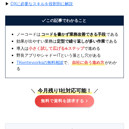
▶︎
DXに必要なスキルを役割別に解説
この記事でわかること
ノーコードは
コードを書かず業務改善できる手段
である
効果が出やすい業務は
定型で繰り返しが多い作業
である
導入は
小さく試して広げる4ステップ
で進める
野良アプリやシャドーITという落とし穴がある
TKwriteworksの無料相談
で、
自社に合う進め方
がわか
る
＼
今月残り1社対応可能！
／
無料で資料を請求する